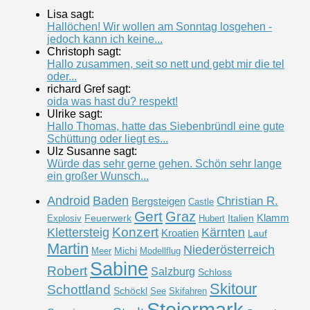
Lisa sagt:
Hallöchen! Wir wollen am Sonntag losgehen -
jedoch kann ich keine...
Christoph sagt:
Hallo zusammen, seit so nett und gebt mir die tel
oder...
richard Gref sagt:
oida was hast du? respekt!
Ulrike sagt:
Hallo Thomas, hatte das Siebenbründl eine gute
Schüttung oder liegt es...
Ulz Susanne sagt:
Würde das sehr gerne gehen. Schön sehr lange
ein großer Wunsch...
Android
Baden
Christian R.
Bergsteigen
Castle
Gert
Graz
Klamm
Feuerwerk
Italien
Explosiv
Hubert
Konzert
Klettersteig
Kärnten
Kroatien
Lauf
Martin
Niederösterreich
Michi
Meer
Modellflug
Sabine
Robert
Salzburg
Schloss
Skitour
Schottland
Schöckl
See
Skifahren
Steiermark