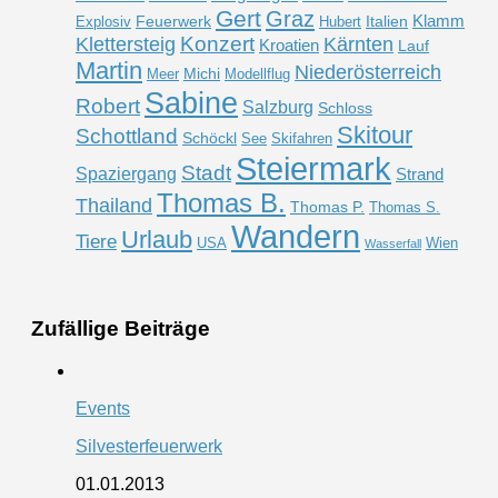
Gert
Graz
Klamm
Feuerwerk
Italien
Explosiv
Hubert
Konzert
Klettersteig
Kärnten
Kroatien
Lauf
Martin
Niederösterreich
Michi
Meer
Modellflug
Sabine
Robert
Salzburg
Schloss
Skitour
Schottland
Schöckl
See
Skifahren
Steiermark
Stadt
Spaziergang
Strand
Thomas B.
Thailand
Thomas P.
Thomas S.
Wandern
Urlaub
Tiere
USA
Wien
Wasserfall
Zufällige Beiträge
Events
Silvesterfeuerwerk
01.01.2013