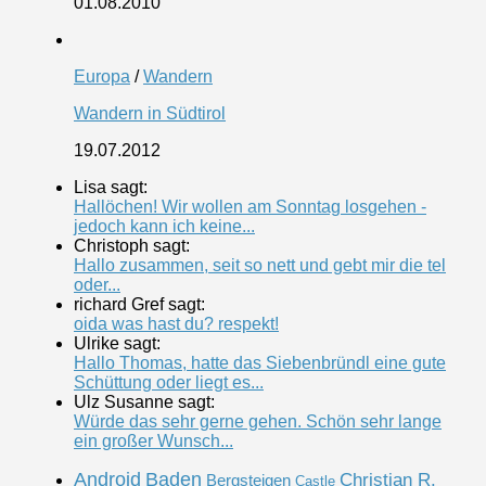
01.08.2010
Europa
/
Wandern
Wandern in Südtirol
19.07.2012
Lisa sagt:
Hallöchen! Wir wollen am Sonntag losgehen -
jedoch kann ich keine...
Christoph sagt:
Hallo zusammen, seit so nett und gebt mir die tel
oder...
richard Gref sagt:
oida was hast du? respekt!
Ulrike sagt:
Hallo Thomas, hatte das Siebenbründl eine gute
Schüttung oder liegt es...
Ulz Susanne sagt:
Würde das sehr gerne gehen. Schön sehr lange
ein großer Wunsch...
Android
Baden
Christian R.
Bergsteigen
Castle