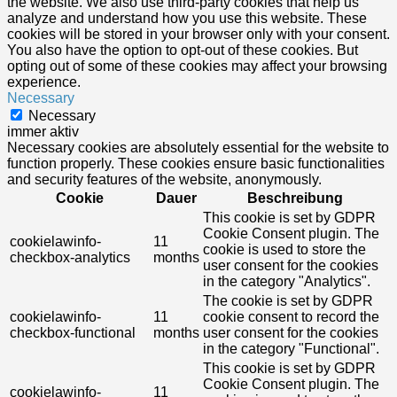
the website. We also use third-party cookies that help us
analyze and understand how you use this website. These
cookies will be stored in your browser only with your consent.
You also have the option to opt-out of these cookies. But
opting out of some of these cookies may affect your browsing
experience.
Necessary
Necessary
immer aktiv
Necessary cookies are absolutely essential for the website to
function properly. These cookies ensure basic functionalities
and security features of the website, anonymously.
Cookie
Dauer
Beschreibung
This cookie is set by GDPR
Cookie Consent plugin. The
cookielawinfo-
11
cookie is used to store the
checkbox-analytics
months
user consent for the cookies
in the category "Analytics".
The cookie is set by GDPR
cookielawinfo-
11
cookie consent to record the
checkbox-functional
months
user consent for the cookies
in the category "Functional".
This cookie is set by GDPR
Cookie Consent plugin. The
cookielawinfo-
11