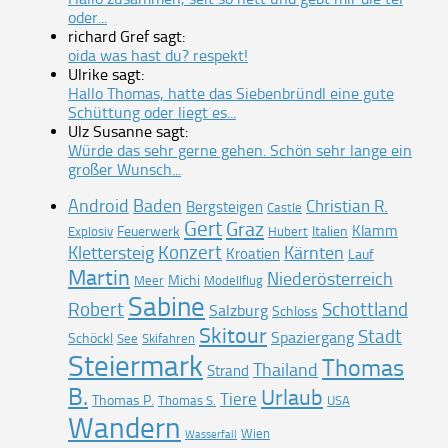
oder...
richard Gref sagt:
oida was hast du? respekt!
Ulrike sagt:
Hallo Thomas, hatte das Siebenbründl eine gute
Schüttung oder liegt es...
Ulz Susanne sagt:
Würde das sehr gerne gehen. Schön sehr lange ein
großer Wunsch...
Android
Baden
Christian R.
Bergsteigen
Castle
Gert
Graz
Klamm
Feuerwerk
Italien
Explosiv
Hubert
Konzert
Klettersteig
Kärnten
Kroatien
Lauf
Martin
Niederösterreich
Michi
Meer
Modellflug
Sabine
Robert
Schottland
Salzburg
Schloss
Skitour
Stadt
Spaziergang
Schöckl
See
Skifahren
Steiermark
Thomas
Thailand
Strand
B.
Urlaub
Tiere
Thomas P.
Thomas S.
USA
Wandern
Wien
Wasserfall