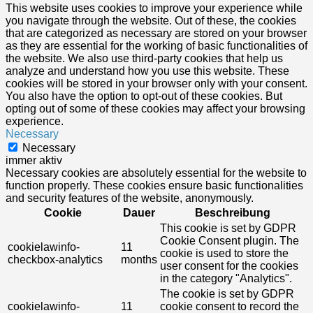
This website uses cookies to improve your experience while
you navigate through the website. Out of these, the cookies
that are categorized as necessary are stored on your browser
as they are essential for the working of basic functionalities of
the website. We also use third-party cookies that help us
analyze and understand how you use this website. These
cookies will be stored in your browser only with your consent.
You also have the option to opt-out of these cookies. But
opting out of some of these cookies may affect your browsing
experience.
Necessary
Necessary
immer aktiv
Necessary cookies are absolutely essential for the website to
function properly. These cookies ensure basic functionalities
and security features of the website, anonymously.
Cookie
Dauer
Beschreibung
This cookie is set by GDPR
Cookie Consent plugin. The
cookielawinfo-
11
cookie is used to store the
checkbox-analytics
months
user consent for the cookies
in the category "Analytics".
The cookie is set by GDPR
cookielawinfo-
11
cookie consent to record the