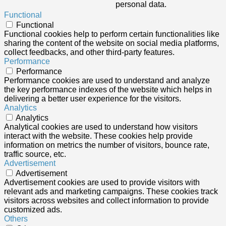
personal data.
Functional
Functional
Functional cookies help to perform certain functionalities like
sharing the content of the website on social media platforms,
collect feedbacks, and other third-party features.
Performance
Performance
Performance cookies are used to understand and analyze
the key performance indexes of the website which helps in
delivering a better user experience for the visitors.
Analytics
Analytics
Analytical cookies are used to understand how visitors
interact with the website. These cookies help provide
information on metrics the number of visitors, bounce rate,
traffic source, etc.
Advertisement
Advertisement
Advertisement cookies are used to provide visitors with
relevant ads and marketing campaigns. These cookies track
visitors across websites and collect information to provide
customized ads.
Others