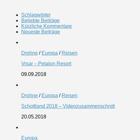
Schlagwörter
Beliebte Beiträge
Kürzliche Kommentare
Neueste Beiträge
Drohne
/
Europa
/
Reisen
Vrsar – Petalon Resort
09.09.2018
Drohne
/
Europa
/
Reisen
Schottland 2018 – Videozusammenschnitt
20.05.2018
Europa