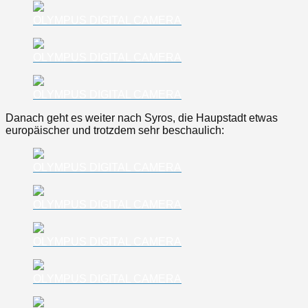
OLYMPUS DIGITAL CAMERA
OLYMPUS DIGITAL CAMERA
OLYMPUS DIGITAL CAMERA
Danach geht es weiter nach Syros, die Haupstadt etwas
europäischer und trotzdem sehr beschaulich:
OLYMPUS DIGITAL CAMERA
OLYMPUS DIGITAL CAMERA
OLYMPUS DIGITAL CAMERA
OLYMPUS DIGITAL CAMERA