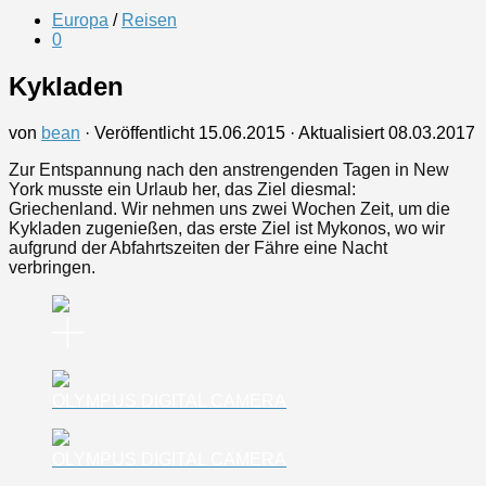
Europa
/
Reisen
0
Kykladen
von
bean
· Veröffentlicht
15.06.2015
· Aktualisiert
08.03.2017
Zur Entspannung nach den anstrengenden Tagen in New
York musste ein Urlaub her, das Ziel diesmal:
Griechenland. Wir nehmen uns zwei Wochen Zeit, um die
Kykladen zugenießen, das erste Ziel ist Mykonos, wo wir
aufgrund der Abfahrtszeiten der Fähre eine Nacht
verbringen.
OLYMPUS DIGITAL CAMERA
OLYMPUS DIGITAL CAMERA