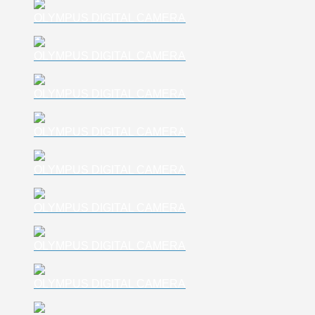
OLYMPUS DIGITAL CAMERA
OLYMPUS DIGITAL CAMERA
OLYMPUS DIGITAL CAMERA
OLYMPUS DIGITAL CAMERA
OLYMPUS DIGITAL CAMERA
OLYMPUS DIGITAL CAMERA
OLYMPUS DIGITAL CAMERA
OLYMPUS DIGITAL CAMERA