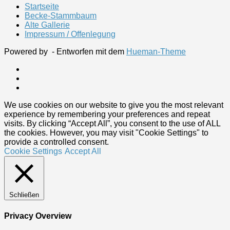
Startseite
Becke-Stammbaum
Alte Gallerie
Impressum / Offenlegung
Powered by
- Entworfen mit dem
Hueman-Theme
We use cookies on our website to give you the most relevant
experience by remembering your preferences and repeat
visits. By clicking “Accept All”, you consent to the use of ALL
the cookies. However, you may visit "Cookie Settings" to
provide a controlled consent.
Cookie Settings
Accept All
Schließen
Privacy Overview