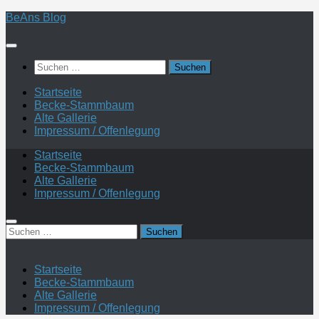
Zum
BeAns Blog
Inhalt
springen
Suchen
nach:
Startseite
Becke-Stammbaum
Alte Gallerie
Impressum / Offenlegung
Startseite
Becke-Stammbaum
Alte Gallerie
Impressum / Offenlegung
Suchen
nach:
Startseite
Becke-Stammbaum
Alte Gallerie
Impressum / Offenlegung