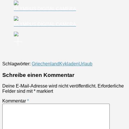
OLYMPUS DIGITAL CAMERA
OLYMPUS DIGITAL CAMERA
Schlagwörter:
Griechenland
Kykladen
Urlaub
Schreibe einen Kommentar
Deine E-Mail-Adresse wird nicht veröffentlicht.
Erforderliche
Felder sind mit
*
markiert
Kommentar
*