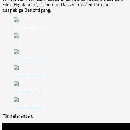
Film „Highlander“, stehen und lassen uns Zeit für eine
ausgiebige Besichtigung.
Castle Eilean Donan
Selfie
Aussenmauern
Multimedia drin
Viel renoviert
Von der Brück
Filmreferenzen: