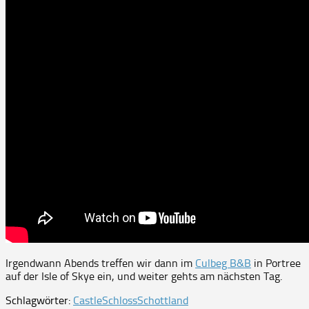
Irgendwann Abends treffen wir dann im
Culbeg B&B
in Portree
auf der Isle of Skye ein, und weiter gehts am nächsten Tag.
Schlagwörter:
Castle
Schloss
Schottland