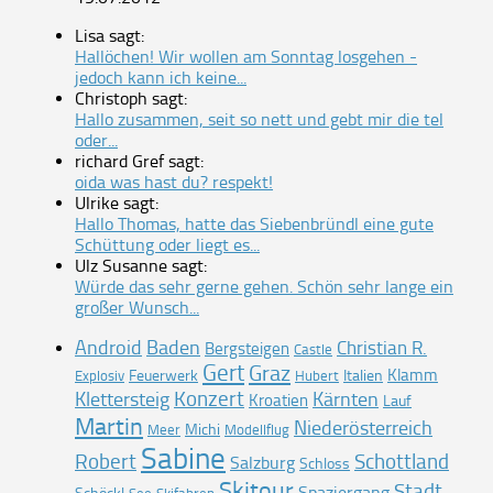
Lisa sagt:
Hallöchen! Wir wollen am Sonntag losgehen -
jedoch kann ich keine...
Christoph sagt:
Hallo zusammen, seit so nett und gebt mir die tel
oder...
richard Gref sagt:
oida was hast du? respekt!
Ulrike sagt:
Hallo Thomas, hatte das Siebenbründl eine gute
Schüttung oder liegt es...
Ulz Susanne sagt:
Würde das sehr gerne gehen. Schön sehr lange ein
großer Wunsch...
Android
Baden
Christian R.
Bergsteigen
Castle
Gert
Graz
Klamm
Feuerwerk
Italien
Explosiv
Hubert
Konzert
Klettersteig
Kärnten
Kroatien
Lauf
Martin
Niederösterreich
Michi
Meer
Modellflug
Sabine
Robert
Schottland
Salzburg
Schloss
Skitour
Stadt
Spaziergang