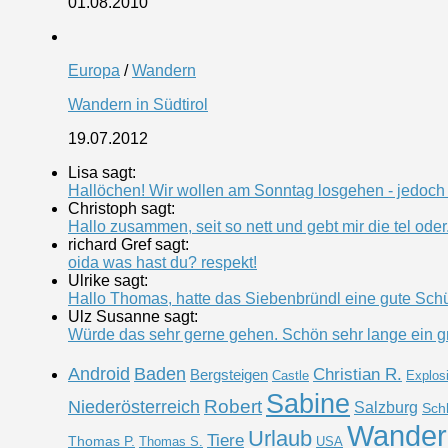
01.08.2010
Europa
/
Wandern
Wandern in Südtirol
19.07.2012
Lisa sagt:
Hallöchen! Wir wollen am Sonntag losgehen - jedoch k
Christoph sagt:
Hallo zusammen, seit so nett und gebt mir die tel oder.
richard Gref sagt:
oida was hast du? respekt!
Ulrike sagt:
Hallo Thomas, hatte das Siebenbründl eine gute Schütt
Ulz Susanne sagt:
Würde das sehr gerne gehen. Schön sehr lange ein g
Android
Baden
Christian R.
Bergsteigen
Castle
Explos
Sabine
Robert
Niederösterreich
Salzburg
Sch
Wander
Urlaub
Tiere
Thomas P.
Thomas S.
USA