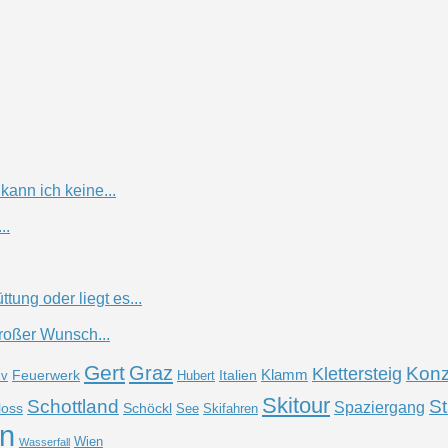
ann ich keine...
..
ung oder liegt es...
roßer Wunsch...
Gert
Graz
Konz
Klettersteig
Klamm
Feuerwerk
Italien
iv
Hubert
Skitour
Schottland
St
Spaziergang
loss
Schöckl
See
Skifahren
n
Wien
Wasserfall