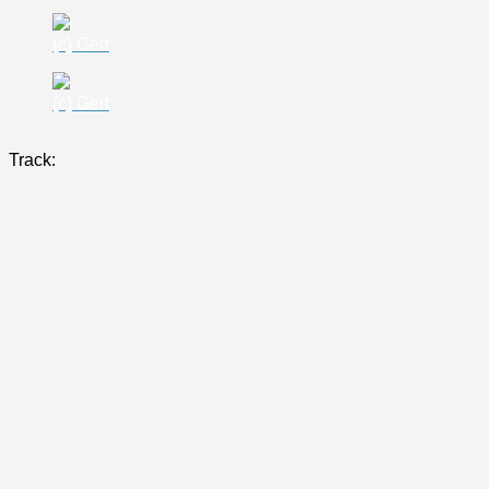
(c) Gert
(c) Gert
Track: