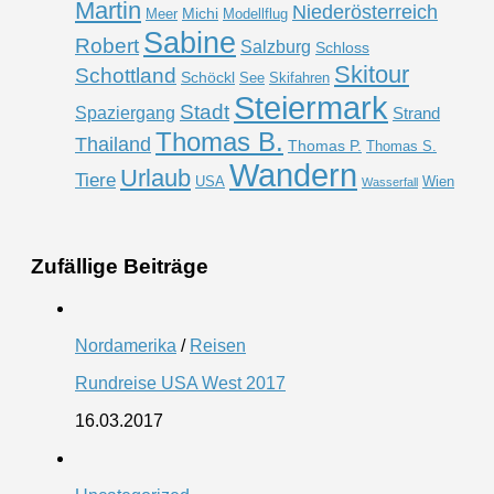
Martin
Niederösterreich
Michi
Meer
Modellflug
Sabine
Robert
Salzburg
Schloss
Skitour
Schottland
Schöckl
See
Skifahren
Steiermark
Stadt
Spaziergang
Strand
Thomas B.
Thailand
Thomas P.
Thomas S.
Wandern
Urlaub
Tiere
USA
Wien
Wasserfall
Zufällige Beiträge
Nordamerika
/
Reisen
Rundreise USA West 2017
16.03.2017