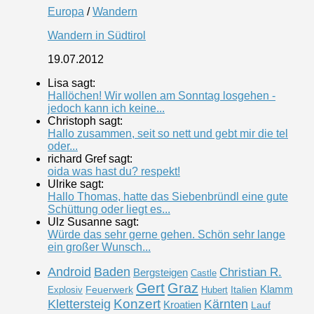
Europa
/
Wandern
Wandern in Südtirol
19.07.2012
Lisa sagt:
Hallöchen! Wir wollen am Sonntag losgehen -
jedoch kann ich keine...
Christoph sagt:
Hallo zusammen, seit so nett und gebt mir die tel
oder...
richard Gref sagt:
oida was hast du? respekt!
Ulrike sagt:
Hallo Thomas, hatte das Siebenbründl eine gute
Schüttung oder liegt es...
Ulz Susanne sagt:
Würde das sehr gerne gehen. Schön sehr lange
ein großer Wunsch...
Android
Baden
Christian R.
Bergsteigen
Castle
Gert
Graz
Klamm
Feuerwerk
Italien
Explosiv
Hubert
Konzert
Klettersteig
Kärnten
Kroatien
Lauf