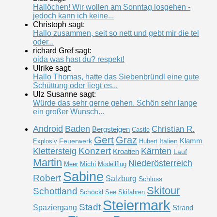
Hallöchen! Wir wollen am Sonntag losgehen -
jedoch kann ich keine...
Christoph sagt:
Hallo zusammen, seit so nett und gebt mir die tel
oder...
richard Gref sagt:
oida was hast du? respekt!
Ulrike sagt:
Hallo Thomas, hatte das Siebenbründl eine gute
Schüttung oder liegt es...
Ulz Susanne sagt:
Würde das sehr gerne gehen. Schön sehr lange
ein großer Wunsch...
Android
Baden
Christian R.
Bergsteigen
Castle
Gert
Graz
Klamm
Feuerwerk
Italien
Explosiv
Hubert
Konzert
Klettersteig
Kärnten
Kroatien
Lauf
Martin
Niederösterreich
Michi
Meer
Modellflug
Sabine
Robert
Salzburg
Schloss
Skitour
Schottland
Schöckl
See
Skifahren
Steiermark
Stadt
Spaziergang
Strand