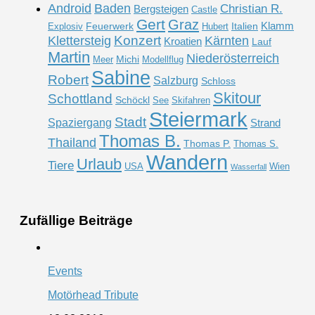
Android
Baden
Christian R.
Bergsteigen
Castle
Gert
Graz
Klamm
Feuerwerk
Italien
Explosiv
Hubert
Konzert
Klettersteig
Kärnten
Kroatien
Lauf
Martin
Niederösterreich
Michi
Meer
Modellflug
Sabine
Robert
Salzburg
Schloss
Skitour
Schottland
Schöckl
See
Skifahren
Steiermark
Stadt
Spaziergang
Strand
Thomas B.
Thailand
Thomas P.
Thomas S.
Wandern
Urlaub
Tiere
USA
Wien
Wasserfall
Zufällige Beiträge
Events
Motörhead Tribute