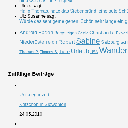
oida was hast du? respekt!
Ulrike sagt:
Hallo Thomas, hatte das Siebenbründl eine gute Schütt
Ulz Susanne sagt:
Würde das sehr gerne gehen. Schön sehr lange ein g
Android
Baden
Christian R.
Bergsteigen
Castle
Explos
Sabine
Robert
Niederösterreich
Salzburg
Sch
Wander
Urlaub
Tiere
Thomas P.
Thomas S.
USA
Zufällige Beiträge
Uncategorized
Kätzchen in Slowenien
24.05.2010