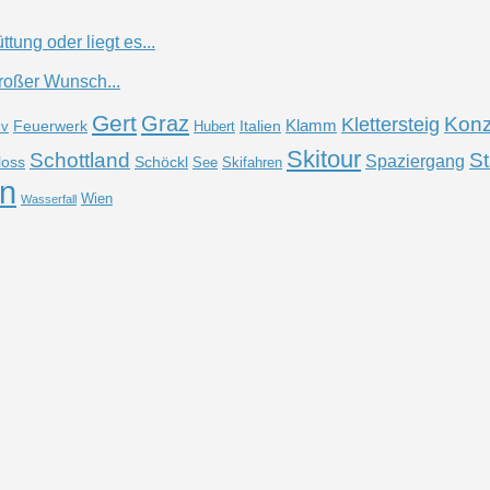
ung oder liegt es...
roßer Wunsch...
Gert
Graz
Konz
Klettersteig
Klamm
Feuerwerk
Italien
iv
Hubert
Skitour
Schottland
St
Spaziergang
loss
Schöckl
See
Skifahren
n
Wien
Wasserfall