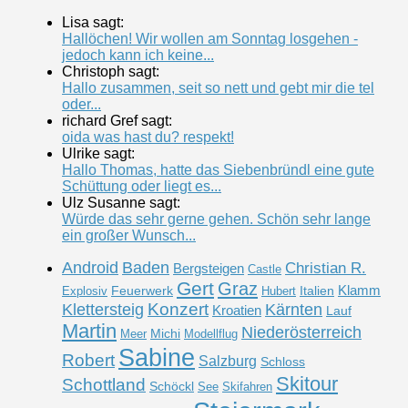
Lisa sagt:
Hallöchen! Wir wollen am Sonntag losgehen -
jedoch kann ich keine...
Christoph sagt:
Hallo zusammen, seit so nett und gebt mir die tel
oder...
richard Gref sagt:
oida was hast du? respekt!
Ulrike sagt:
Hallo Thomas, hatte das Siebenbründl eine gute
Schüttung oder liegt es...
Ulz Susanne sagt:
Würde das sehr gerne gehen. Schön sehr lange
ein großer Wunsch...
Android
Baden
Christian R.
Bergsteigen
Castle
Gert
Graz
Klamm
Feuerwerk
Italien
Explosiv
Hubert
Konzert
Klettersteig
Kärnten
Kroatien
Lauf
Martin
Niederösterreich
Michi
Meer
Modellflug
Sabine
Robert
Salzburg
Schloss
Skitour
Schottland
Schöckl
See
Skifahren