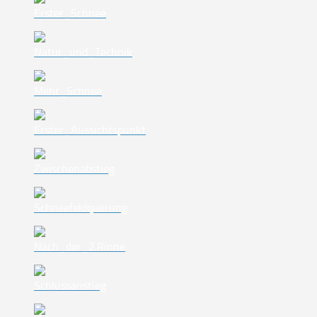
Erster_Schnee
Natur_und_Technik
Mehr_Schnee
Erster_Aussichtspunkt
Zwischenabstieg
Schneefeldquerung
Nach_der_2.Rinne
Schlussanstieg