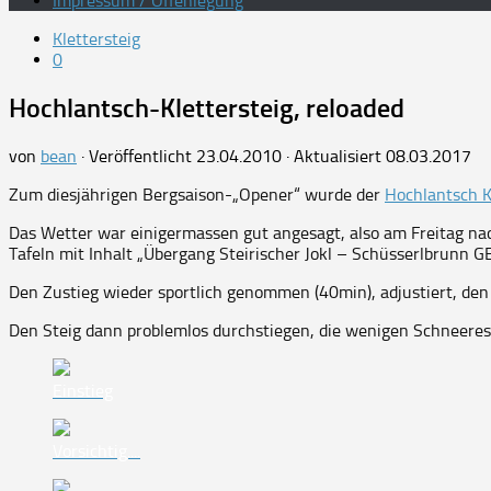
Impressum / Offenlegung
Klettersteig
0
Hochlantsch-Klettersteig, reloaded
von
bean
· Veröffentlicht
23.04.2010
· Aktualisiert
08.03.2017
Zum diesjährigen Bergsaison-„Opener“ wurde der
Hochlantsch K
Das Wetter war einigermassen gut angesagt, also am Freitag nach
Tafeln mit Inhalt „Übergang Steirischer Jokl – Schüsserlbrunn GE
Den Zustieg wieder sportlich genommen (40min), adjustiert, den
Den Steig dann problemlos durchstiegen, die wenigen Schneerest
Einstieg
Vorsichtig....