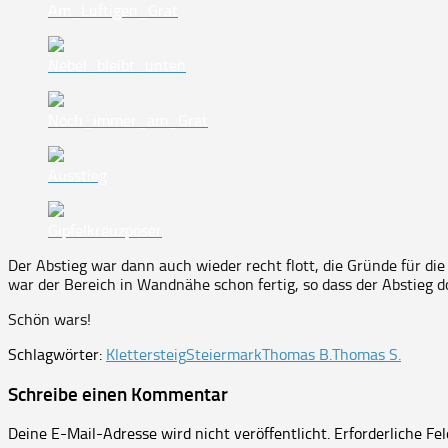
Am_Luftigen_Grat
Nebel_bleibt_unten
Noch_immer_am_Grat
Ausstieg
Gipfelkreuzposer
Der Abstieg war dann auch wieder recht flott, die Gründe für di
war der Bereich in Wandnähe schon fertig, so dass der Abstieg d
Schön wars!
Schlagwörter:
Klettersteig
Steiermark
Thomas B.
Thomas S.
Schreibe einen Kommentar
Deine E-Mail-Adresse wird nicht veröffentlicht.
Erforderliche Fe