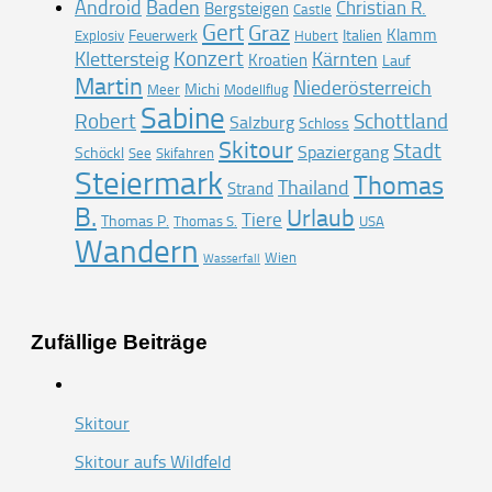
Android
Baden
Christian R.
Bergsteigen
Castle
Gert
Graz
Klamm
Feuerwerk
Italien
Explosiv
Hubert
Konzert
Klettersteig
Kärnten
Kroatien
Lauf
Martin
Niederösterreich
Michi
Meer
Modellflug
Sabine
Robert
Schottland
Salzburg
Schloss
Skitour
Stadt
Spaziergang
Schöckl
See
Skifahren
Steiermark
Thomas
Thailand
Strand
B.
Urlaub
Tiere
Thomas P.
Thomas S.
USA
Wandern
Wien
Wasserfall
Zufällige Beiträge
Skitour
Skitour aufs Wildfeld