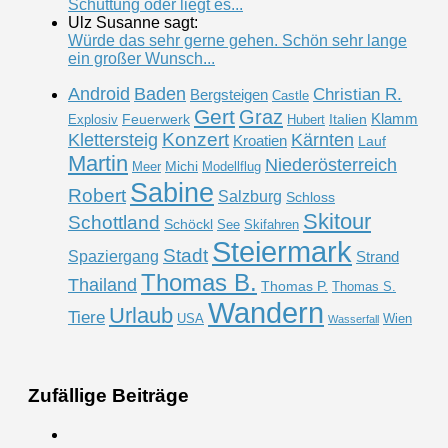
Schüttung oder liegt es...
Ulz Susanne sagt:
Würde das sehr gerne gehen. Schön sehr lange
ein großer Wunsch...
Android
Baden
Christian R.
Bergsteigen
Castle
Gert
Graz
Klamm
Feuerwerk
Italien
Explosiv
Hubert
Konzert
Klettersteig
Kärnten
Kroatien
Lauf
Martin
Niederösterreich
Michi
Meer
Modellflug
Sabine
Robert
Salzburg
Schloss
Skitour
Schottland
Schöckl
See
Skifahren
Steiermark
Stadt
Spaziergang
Strand
Thomas B.
Thailand
Thomas P.
Thomas S.
Wandern
Urlaub
Tiere
USA
Wien
Wasserfall
Zufällige Beiträge