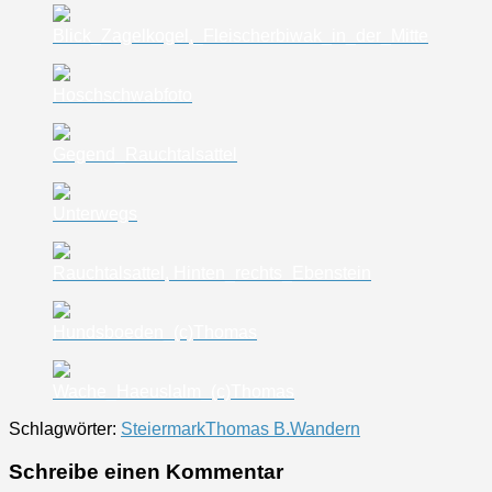
Blick_Zagelkogel,_Fleischerbiwak_in_der_Mitte
Hoschschwabfoto
Gegend_Rauchtalsattel
Unterwegs
Rauchtalsattel, Hinten_rechts_Ebenstein
Hundsboeden_(c)Thomas
Wache_Haeuslalm_(c)Thomas
Schlagwörter:
Steiermark
Thomas B.
Wandern
Schreibe einen Kommentar