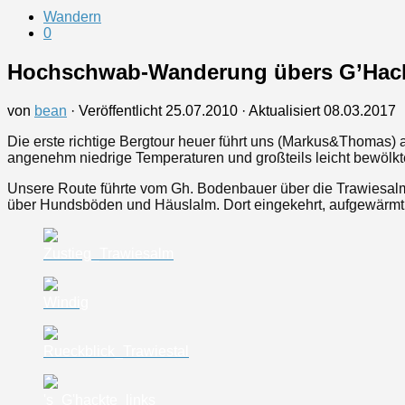
Wandern
0
Hochschwab-Wanderung übers G’Hac
von
bean
· Veröffentlicht
25.07.2010
· Aktualisiert
08.03.2017
Die erste richtige Bergtour heuer führt uns (Markus&Thomas
angenehm niedrige Temperaturen und großteils leicht bewölkte
Unsere Route führte vom Gh. Bodenbauer über die Trawiesalm d
über Hundsböden und Häuslalm. Dort eingekehrt, aufgewärmt 
Zustieg_Trawiesalm
Windig
Rueckblick_Trawiestal
's_G'hackte_links