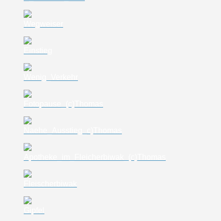
Wegweiser
Einstieg
Wenig_Verkehr
Fotopause_(c)Thomas
Naehe_Ausstieg_c)Thomas
Apotheke_im_Fleicherbiwak_(c)Thomas
Fleischerbiwak
Gipfel